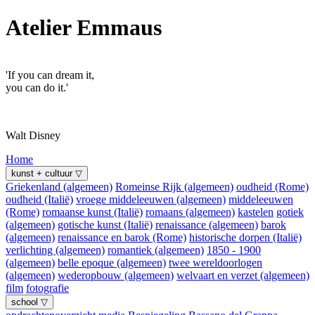
Atelier Emmaus
'If you can dream it,
you can do it.'
Walt Disney
Home
kunst + cultuur ▽
Griekenland (algemeen)
Romeinse Rijk (algemeen)
oudheid (Rome)
oudheid (Italië)
vroege middeleeuwen (algemeen)
middeleeuwen
(Rome)
romaanse kunst (Italië)
romaans (algemeen)
kastelen
gotiek
(algemeen)
gotische kunst (Italië)
renaissance (algemeen)
barok
(algemeen)
renaissance en barok (Rome)
historische dorpen (Italië)
verlichting (algemeen)
romantiek (algemeen)
1850 - 1900
(algemeen)
belle epoque (algemeen)
twee wereldoorlogen
(algemeen)
wederopbouw (algemeen)
welvaart en verzet (algemeen)
film
fotografie
school ▽