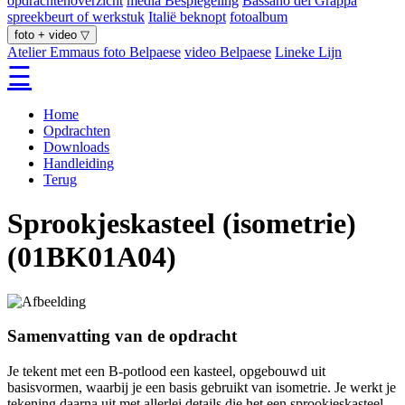
opdrachtenoverzicht
media Bespiegeling
Bassano del Grappa
spreekbeurt of werkstuk
Italië beknopt
fotoalbum
foto + video ▽
Atelier Emmaus
foto Belpaese
video Belpaese
Lineke Lijn
☰
Home
Opdrachten
Downloads
Handleiding
Terug
Sprookjeskasteel (isometrie)
(01BK01A04)
Samenvatting van de opdracht
Je tekent met een B-potlood een kasteel, opgebouwd uit
basisvormen, waarbij je een basis gebruikt van isometrie. Je werkt je
tekening daarna uit met allerlei details die het een sprookjeskasteel