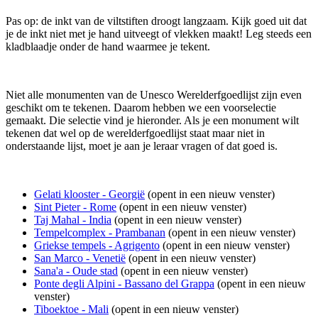
Pas op: de inkt van de viltstiften droogt langzaam. Kijk goed uit dat
je de inkt niet met je hand uitveegt of vlekken maakt! Leg steeds een
kladblaadje onder de hand waarmee je tekent.
Niet alle monumenten van de Unesco Werelderfgoedlijst zijn even
geschikt om te tekenen. Daarom hebben we een voorselectie
gemaakt. Die selectie vind je hieronder. Als je een monument wilt
tekenen dat wel op de werelderfgoedlijst staat maar niet in
onderstaande lijst, moet je aan je leraar vragen of dat goed is.
Gelati klooster - Georgië
(opent in een nieuw venster)
Sint Pieter - Rome
(opent in een nieuw venster)
Taj Mahal - India
(opent in een nieuw venster)
Tempelcomplex - Prambanan
(opent in een nieuw venster)
Griekse tempels - Agrigento
(opent in een nieuw venster)
San Marco - Venetië
(opent in een nieuw venster)
Sana'a - Oude stad
(opent in een nieuw venster)
Ponte degli Alpini - Bassano del Grappa
(opent in een nieuw
venster)
Tiboektoe - Mali
(opent in een nieuw venster)