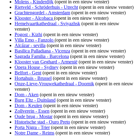
Molens - Kinderdijk
(opent in een nieuw venster)
Rietveld - Schröderhuis - Utrecht
(opent in een nieuw venster)
Grachtengordel - Amsterdam
(opent in een nieuw venster)
Klooster - Alcobaca
(opent in een nieuw venster)
Hemelvaartkathedraal - Sviyazhsk
(opent in een nieuw
venster)
Pogost - Kizhi
(opent in een nieuw venster)
Villa Emo - Fanzolo
(opent in een nieuw venster)
Alcázar - sevilla
(opent in een nieuw venster)
Basilica Palladiana - Vicenza
(opent in een nieuw venster)
Sagrada Familia - Barcelona
(opent in een nieuw venster)
Klooster van Geghard - Armenië
(opent in een nieuw venster)
Opera House - Sydney
(opent in een nieuw venster)
Belfort - Gent
(opent in een nieuw venster)
Hortahuis - Brussel
(opent in een nieuw venster)
Onze-Lieve-Vrouwekathedraal - Doornik
(opent in een nieuw
venster)
Dom - Aken
(opent in een nieuw venster)
Burg Eltz - Duitsland
(opent in een nieuw venster)
Dom - Keulen
(opent in een nieuw venster)
Zollverein - Essen
(opent in een nieuw venster)
Oude brug - Mostar
(opent in een nieuw venster)
Historische stad - Ouro Preto
(opent in een nieuw venster)
Porta Nigra - Trier
(opent in een nieuw venster)
Notre Dame - Reims
(opent in een nieuw venster)