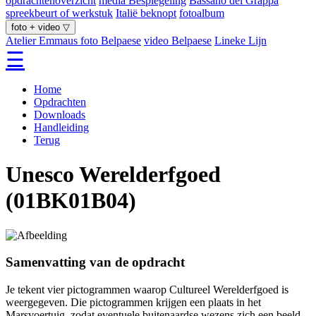
opdrachtenoverzicht
media Bespiegeling
Bassano del Grappa
spreekbeurt of werkstuk
Italië beknopt
fotoalbum
foto + video ▽
Atelier Emmaus
foto Belpaese
video Belpaese
Lineke Lijn
☰
Home
Opdrachten
Downloads
Handleiding
Terug
Unesco Werelderfgoed
(01BK01B04)
Samenvatting van de opdracht
Je tekent vier pictogrammen waarop Cultureel Werelderfgoed is
weergegeven. Die pictogrammen krijgen een plaats in het
Marsvoertuig, zodat eventuele buitenaardse wezens zich een beeld