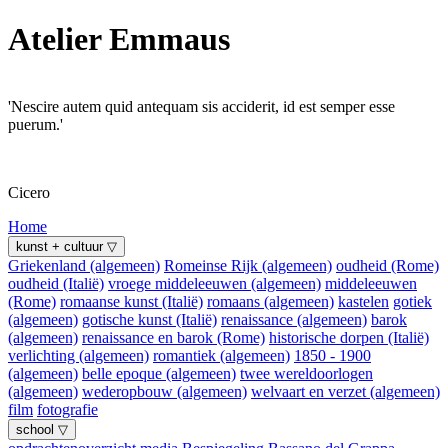
Atelier Emmaus
'Nescire autem quid antequam sis acciderit, id est semper esse
puerum.'
Cicero
Home
kunst + cultuur ▽
Griekenland (algemeen)
Romeinse Rijk (algemeen)
oudheid (Rome)
oudheid (Italië)
vroege middeleeuwen (algemeen)
middeleeuwen
(Rome)
romaanse kunst (Italië)
romaans (algemeen)
kastelen
gotiek
(algemeen)
gotische kunst (Italië)
renaissance (algemeen)
barok
(algemeen)
renaissance en barok (Rome)
historische dorpen (Italië)
verlichting (algemeen)
romantiek (algemeen)
1850 - 1900
(algemeen)
belle epoque (algemeen)
twee wereldoorlogen
(algemeen)
wederopbouw (algemeen)
welvaart en verzet (algemeen)
film
fotografie
school ▽