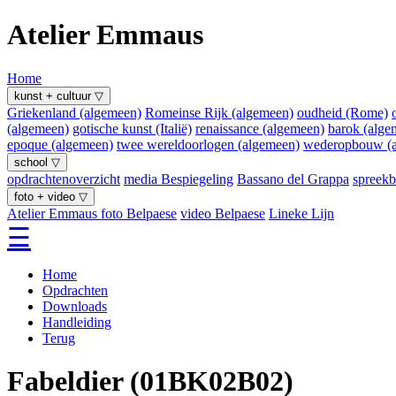
Atelier Emmaus
Home
kunst + cultuur ▽
Griekenland (algemeen)
Romeinse Rijk (algemeen)
oudheid (Rome)
(algemeen)
gotische kunst (Italië)
renaissance (algemeen)
barok (alge
epoque (algemeen)
twee wereldoorlogen (algemeen)
wederopbouw (a
school ▽
opdrachtenoverzicht
media Bespiegeling
Bassano del Grappa
spreekb
foto + video ▽
Atelier Emmaus
foto Belpaese
video Belpaese
Lineke Lijn
☰
Home
Opdrachten
Downloads
Handleiding
Terug
Fabeldier (01BK02B02)