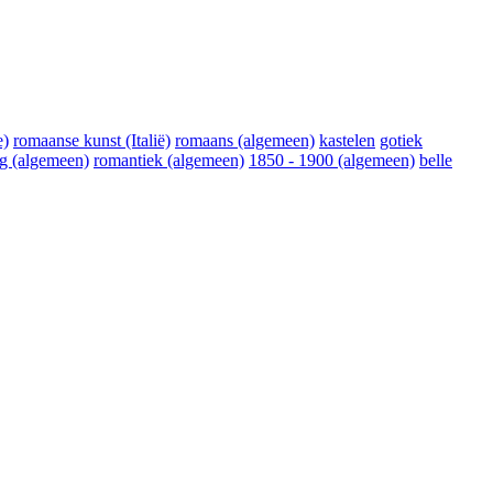
e)
romaanse kunst (Italië)
romaans (algemeen)
kastelen
gotiek
ng (algemeen)
romantiek (algemeen)
1850 - 1900 (algemeen)
belle