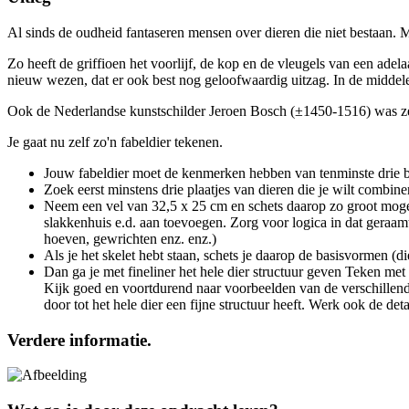
Al sinds de oudheid fantaseren mensen over dieren die niet bestaan. M
Zo heeft de griffioen het voorlijf, de kop en de vleugels van een ade
nieuw wezen, dat er ook best nog geloofwaardig uitzag. In de midde
Ook de Nederlandse kunstschilder Jeroen Bosch (±1450-1516) was zee
Je gaat nu zelf zo'n fabeldier tekenen.
Jouw fabeldier moet de kenmerken hebben van tenminste drie b
Zoek eerst minstens drie plaatjes van dieren die je wilt combin
Neem een vel van 32,5 x 25 cm en schets daarop zo groot mogeli
slakkenhuis e.d. aan toevoegen. Zorg voor logica in dat geraa
hoeven, gewrichten enz. enz.)
Als je het skelet hebt staan, schets je daarop de basisvormen (
Dan ga je met fineliner het hele dier structuur geven Teke
Kijk goed en voortdurend naar voorbeelden van de verschillen
door tot het hele dier een fijne structuur heeft. Werk ook de deta
Verdere informatie.