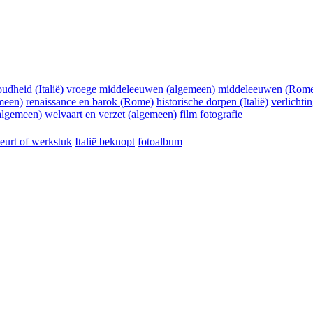
oudheid (Italië)
vroege middeleeuwen (algemeen)
middeleeuwen (Rom
meen)
renaissance en barok (Rome)
historische dorpen (Italië)
verlichti
lgemeen)
welvaart en verzet (algemeen)
film
fotografie
eurt of werkstuk
Italië beknopt
fotoalbum