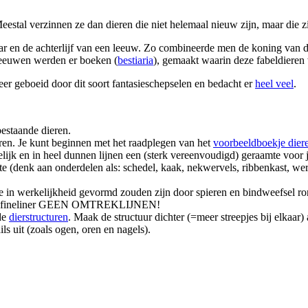
eestal verzinnen ze dan dieren die niet helemaal nieuw zijn, maar die 
laar en de achterlijf van een leeuw. Zo combineerde men de koning van 
leeuwen werden er boeken (
bestiaria
), gemaakt waarin deze fabeldieren
r geboeid door dit soort fantasieschepselen en bedacht er
heel veel
.
estaande dieren.
eren. Je kunt beginnen met het raadplegen van het
voorbeeldboekje dier
jk en in heel dunnen lijnen een (sterk vereenvoudigd) geraamte voor je
mte (denk aan onderdelen als: schedel, kaak, nekwervels, ribbenkast, 
die in werkelijkheid gevormd zouden zijn door spieren en bindweefsel ro
n met fineliner GEEN OMTREKLIJNEN!
de
dierstructuren
. Maak de structuur dichter (=meer streepjes bij elka
ils uit (zoals ogen, oren en nagels).