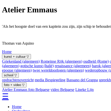
Atelier Emmaus
'Als het hoogste doel van een kapitein zou zijn, zijn schip te behouden
Thomas van Aquino
Home
kunst + cultuur ▽
Griekenland (algemeen)
Romeinse Rijk (algemeen)
oudheid (Rome)
(algemeen)
gotische kunst (Italië)
renaissance (algemeen)
barok (alge
epoque (algemeen)
twee wereldoorlogen (algemeen)
wederopbouw (a
school ▽
opdrachtenoverzicht
media Bespiegeling
Bassano del Grappa
spreekb
foto + video ▽
Atelier Emmaus
foto Belpaese
video Belpaese
Lineke Lijn
☰
Home