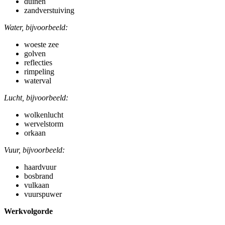
duinen
zandverstuiving
Water, bijvoorbeeld:
woeste zee
golven
reflecties
rimpeling
waterval
Lucht, bijvoorbeeld:
wolkenlucht
wervelstorm
orkaan
Vuur, bijvoorbeeld:
haardvuur
bosbrand
vulkaan
vuurspuwer
Werkvolgorde