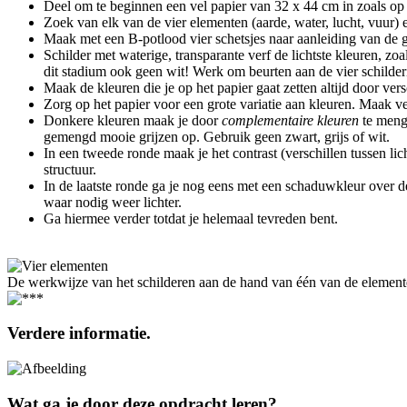
Deel om te beginnen een vel papier van 32 x 44 cm in zoals op
Zoek van elk van de vier elementen (aarde, water, lucht, vuur) e
Maak met een B-potlood vier schetsjes naar aanleiding van de g
Schilder met waterige, transparante verf de lichtste kleuren
dit stadium ook geen wit! Werk om beurten aan de vier schilderij
Maak de kleuren die je op het papier gaat zetten altijd door ver
Zorg op het papier voor een grote variatie aan kleuren. Maak ve
Donkere kleuren maak je door
complementaire kleuren
te menge
gemengd mooie grijzen op. Gebruik geen zwart, grijs of wit.
In een tweede ronde maak je het contrast (verschillen tussen lich
structuur.
In de laatste ronde ga je nog eens met een schaduwkleur over de
waar nodig weer lichter.
Ga hiermee verder totdat je helemaal tevreden bent.
De werkwijze van het schilderen aan de hand van één van de element
Verdere informatie.
Wat ga je door deze opdracht leren?