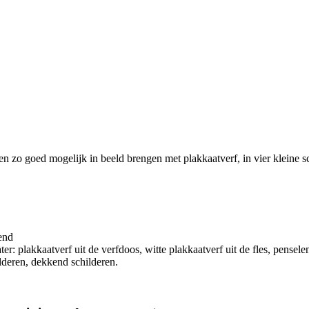
en zo goed mogelijk in beeld brengen met plakkaatverf, in vier kleine sch
end
er: plakkaatverf uit de verfdoos, witte plakkaatverf uit de fles, pensel
lderen, dekkend schilderen.