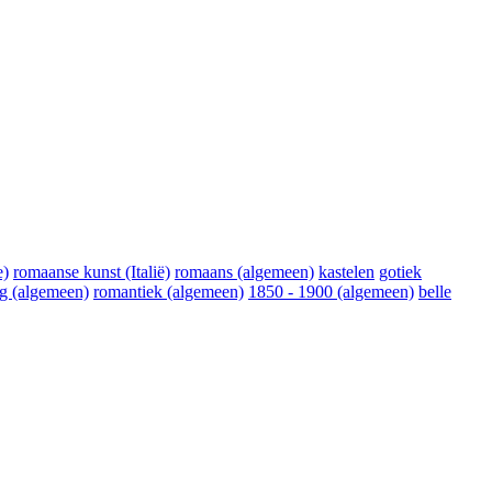
e)
romaanse kunst (Italië)
romaans (algemeen)
kastelen
gotiek
ng (algemeen)
romantiek (algemeen)
1850 - 1900 (algemeen)
belle