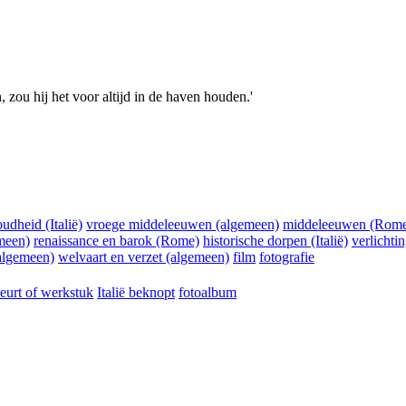
, zou hij het voor altijd in de haven houden.'
oudheid (Italië)
vroege middeleeuwen (algemeen)
middeleeuwen (Rom
meen)
renaissance en barok (Rome)
historische dorpen (Italië)
verlichti
lgemeen)
welvaart en verzet (algemeen)
film
fotografie
eurt of werkstuk
Italië beknopt
fotoalbum