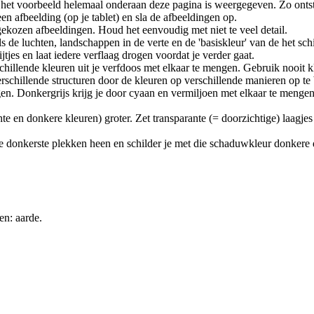
 het voorbeeld helemaal onderaan deze pagina is weergegeven. Zo onts
en afbeelding (op je tablet) en sla de afbeeldingen op.
ekozen afbeeldingen. Houd het eenvoudig met niet te veel detail.
, zoals de luchten, landschappen in de verte en de 'basiskleur' van d
tjes en laat iedere verflaag drogen voordat je verder gaat.
schillende kleuren uit je verfdoos met elkaar te mengen. Gebruik nooit kl
rschillende structuren door de kleuren op verschillende manieren op te 
n. Donkergrijs krijg je door cyaan en vermiljoen met elkaar te menge
te en donkere kleuren) groter. Zet transparante (= doorzichtige) laagjes 
 donkerste plekken heen en schilder je met die schaduwkleur donkere deta
en: aarde.